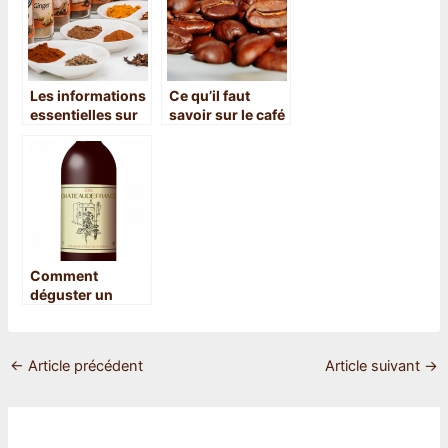
notre avis
Les informations
Ce qu’il faut
essentielles sur
savoir sur le café
le poivre de
Ethiopien
Madagascar
Comment
déguster un
Grand Cru
Classe de
Margaux ?
←
Article précédent
Article suivant
→