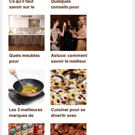
Ce qu’il faut
Quelques
savoir sur le
conseils pour
gâteau de crêpe
réussir les
travaux de
rénovation de la
cuisine
Quels meubles
Astuce: comment
pour
savoir le meilleur
l’aménagement
champagne ?
d’une cuisine ?
Les 3 meilleures
Cuisiner pour se
marques de
divertir avec
plaque à
créativité et
induction : notre
originalité
comparatif et