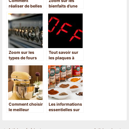
Comment
Zoom sur les
réaliser de belles
bienfaits d’une
gaufres?
crêpe
Zoom sur les
Tout savoir sur
types de fours
les plaques à
disponibles sur
induction
le marche
Comment choisir
Les informations
le meilleur
essentielles sur
mixeur
le poivre de
plongeant
Madagascar