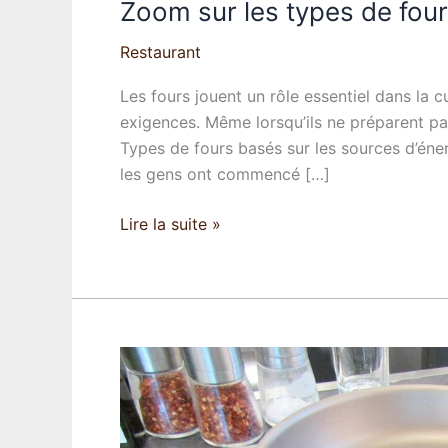
Zoom sur les types de four
Restaurant
Les fours jouent un rôle essentiel dans la c
exigences. Même lorsqu’ils ne préparent pas t
Types de fours basés sur les sources d’éne
les gens ont commencé […]
Zoom
Lire la suite »
sur
les
types
de
fours
disponibles
sur
le