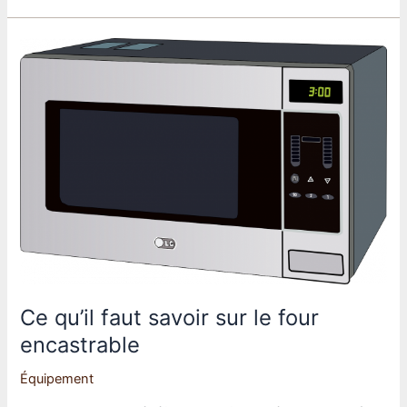
realiser
une
pate
a
crepe
aux
saveurs
mojito
Ce qu’il faut savoir sur le four
encastrable
Équipement