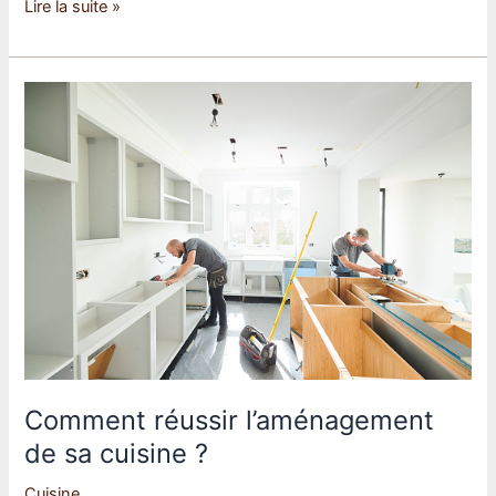
Ce
Lire la suite »
qu’il
faut
savoir
sur
le
gâteau
de
crêpe
Comment réussir l’aménagement
de sa cuisine ?
Cuisine