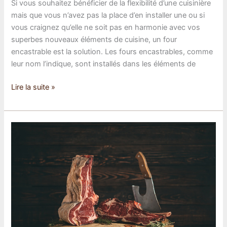
Si vous souhaitez bénéficier de la flexibilité d’une cuisinière
mais que vous n’avez pas la place d’en installer une ou si
vous craignez qu’elle ne soit pas en harmonie avec vos
superbes nouveaux éléments de cuisine, un four
encastrable est la solution. Les fours encastrables, comme
leur nom l’indique, sont installés dans les éléments de
Ce
Lire la suite »
qu’il
faut
savoir
sur
le
four
encastrable