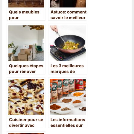
Quels meubles
Astuce: comment
pour
savoir le meilleur
l’aménagement
champagne ?
d’une cuisine ?
Quelques étapes
Les 3 meilleures
pour rénover
marques de
votre nouvel
plaque à
appartement
induction : notre
comparatif et
notre avis
Cuisiner pour se
Les informations
divertir avec
essentielles sur
créativité et
le poivre de