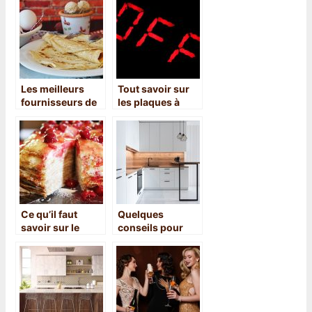
Les meilleurs
Tout savoir sur
fournisseurs de
les plaques à
pâte à crêpes en
induction
France
Ce qu’il faut
Quelques
savoir sur le
conseils pour
gâteau de crêpe
réussir les
travaux de
rénovation de la
cuisine