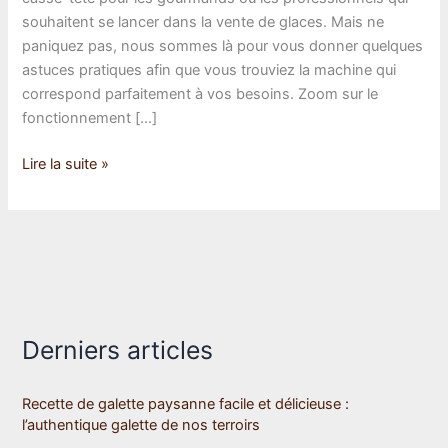
souhaitent se lancer dans la vente de glaces. Mais ne
paniquez pas, nous sommes là pour vous donner quelques
astuces pratiques afin que vous trouviez la machine qui
correspond parfaitement à vos besoins. Zoom sur le
fonctionnement […]
Guide
Lire la suite »
pratique
pour
choisir
une
machine
a
glace
Derniers articles
italienne
Recette de galette paysanne facile et délicieuse :
l’authentique galette de nos terroirs