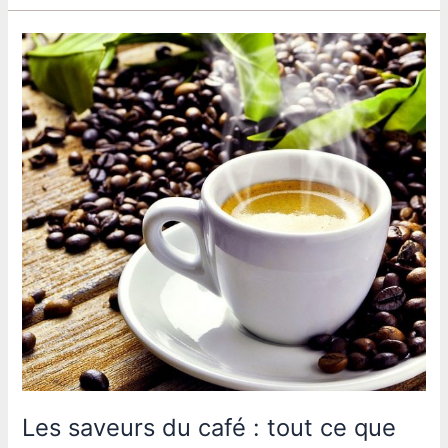
fournisseurs
de
pâte
à
crêpes
en
France
Les saveurs du café : tout ce que