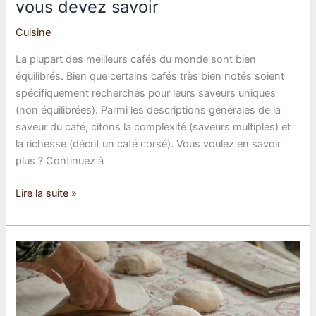
vous devez savoir
Cuisine
La plupart des meilleurs cafés du monde sont bien
équilibrés. Bien que certains cafés très bien notés soient
spécifiquement recherchés pour leurs saveurs uniques
(non équilibrées). Parmi les descriptions générales de la
saveur du café, citons la complexité (saveurs multiples) et
la richesse (décrit un café corsé). Vous voulez en savoir
plus ? Continuez à
Les
Lire la suite »
saveurs
du
café
:
tout
ce
que