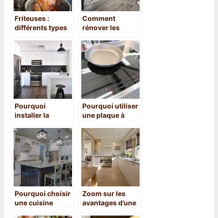
Friteuses :
Comment
différents types
rénover les
et avantages
pièces de sa
maison ?
Pourquoi
Pourquoi utiliser
installer la
une plaque à
crédence dans
induction ?
votre cuisine ?
Pourquoi choisir
Zoom sur les
une cuisine
avantages d’une
équipée ?
cuisine équipée