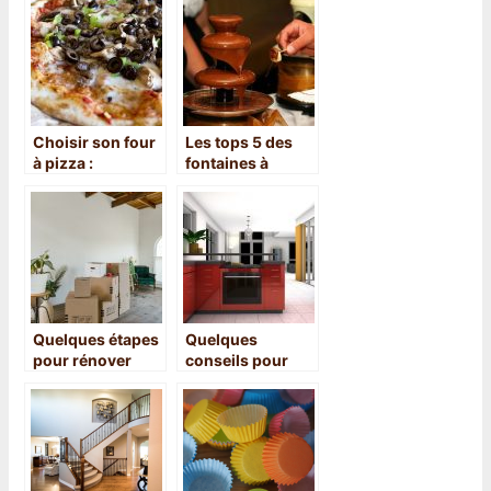
Choisir son four
Les tops 5 des
à pizza :
fontaines à
quelques
chocolat de
conseils
l’année 2021
Quelques étapes
Quelques
pour rénover
conseils pour
votre nouvel
bien aménager
appartement
l’espace de votre
cuisine