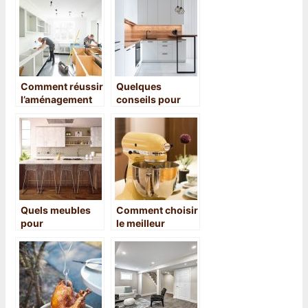
saveurs mojito
Comment réussir
Quelques
l’aménagement
conseils pour
de sa cuisine ?
réussir les
travaux de
rénovation de la
cuisine
Quels meubles
Comment choisir
pour
le meilleur
l’aménagement
mixeur
d’une cuisine ?
plongeant