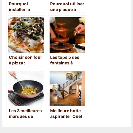
Pourquoi
Pourquoi utiliser
installer la
une plaque à
crédence dans
induction ?
votre cuisine ?
Choisir son four
Les tops 5 des
à pizza :
fontaines à
quelques
chocolat de
conseils
l’année 2021
Les 3 meilleures
Meilleure hotte
marques de
aspirante : Quel
plaque à
modèle choisir ?
induction : notre