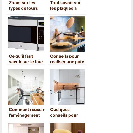
Zoom sur les
Tout savoir sur
types de fours
les plaques à
disponibles sur
induction
le marche
Ce qu’il faut
Conseils pour
savoir sur le four
realiser une pate
encastrable
a crepe aux
saveurs mojito
Comment réussir
Quelques
l’aménagement
conseils pour
de sa cuisine ?
réussir les
travaux de
rénovation de la