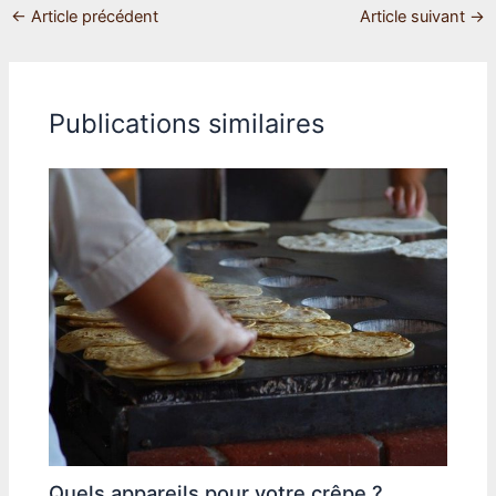
comparatif et
←
Article précédent
Article suivant
→
notre avis
Publications similaires
Quels appareils pour votre crêpe ?