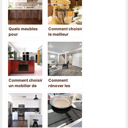
cuisine
Quels meubles
Comment choisir
pour
le meilleur
l’aménagement
mixeur
d’une cuisine ?
plongeant
Comment choisir
Comment
un mobilier de
rénover les
cuisine ?
pièces de sa
maison ?